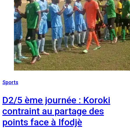
Sports
14 décembre 2022
D2/5 ème journée : Koroki
contraint au partage des
points face à Ifodjè