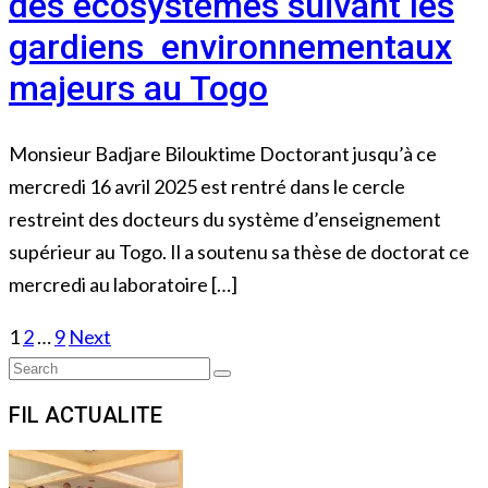
des écosystèmes suivant les
gardiens environnementaux
majeurs au Togo
Monsieur Badjare Bilouktime Doctorant jusqu’à ce
mercredi 16 avril 2025 est rentré dans le cercle
restreint des docteurs du système d’enseignement
supérieur au Togo. Il a soutenu sa thèse de doctorat ce
mercredi au laboratoire […]
Posts
1
2
…
9
Next
Search
navigation
Search
for:
FIL ACTUALITE