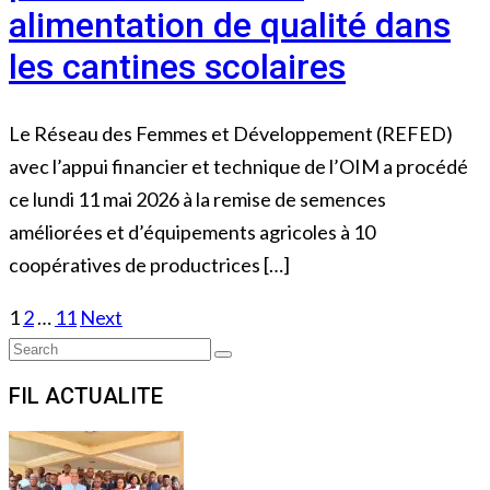
alimentation de qualité dans
les cantines scolaires
Le Réseau des Femmes et Développement (REFED)
avec l’appui financier et technique de l’OIM a procédé
ce lundi 11 mai 2026 à la remise de semences
améliorées et d’équipements agricoles à 10
coopératives de productrices […]
Posts
1
2
…
11
Next
Search
navigation
Search
for:
FIL ACTUALITE