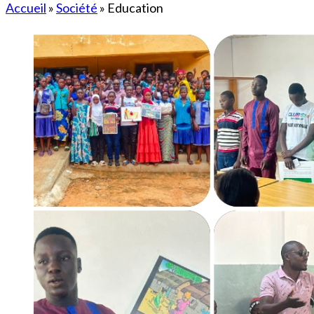
Accueil
»
Société
»
Education