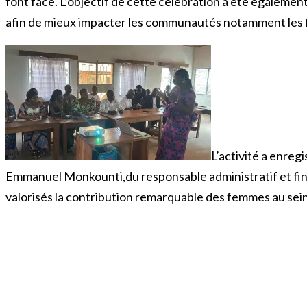
font face. L’objectif de cette célébration a été égaleme
afin de mieux impacter les communautés notamment les f
L’activité a enre
Emmanuel Monkounti,du responsable administratif et financ
valorisés la contribution remarquable des femmes au sein 