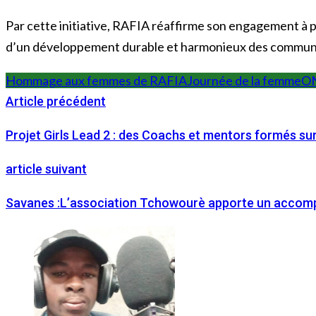
Par cette initiative, RAFIA réaffirme son engagement à 
d’un développement durable et harmonieux des commun
Hommage aux femmes de RAFIA
Journée de la femme
O
Article précédent
Projet Girls Lead 2 : des Coachs et mentors formés s
article suivant
Savanes :L’association Tchowourè apporte un accomp