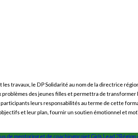
les travaux, le DP Solidarité au nom de la directrice région
roblèmes des jeunes filles et permettra de transformer l
articipants leurs responsabilités au terme de cette forma
objectifs et leur plan, fournir un soutien émotionnel et mot
us de mentoring et de coaching
projet Girls Lead 2
Région 