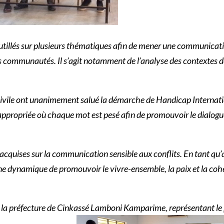
outillés sur plusieurs thématiques afin de mener une communicatio
es communautés. Il s’agit notamment de l’analyse des contextes de 
civile ont unanimement salué la démarche de Handicap Internatio
propriée où chaque mot est pesé afin de promouvoir le dialogue, 
cquises sur la communication sensible aux conflits. En tant qu’a
ne dynamique de promouvoir le vivre-ensemble, la paix et la coh
de la préfecture de Cinkassé Lamboni Kamparime, représentant le p