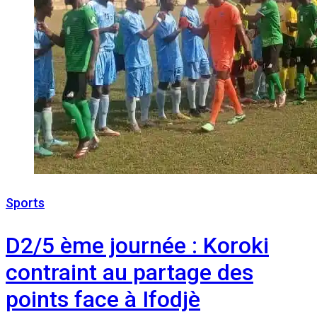
Sports
14 décembre 2022
D2/5 ème journée : Koroki
contraint au partage des
points face à Ifodjè