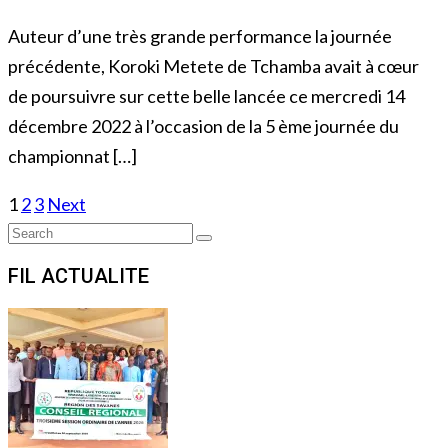
Auteur d’une très grande performance la journée
précédente, Koroki Metete de Tchamba avait à cœur
de poursuivre sur cette belle lancée ce mercredi 14
décembre 2022 à l’occasion de la 5 ème journée du
championnat […]
Posts
1
2
3
Next
Search
navigation
Search
for:
FIL ACTUALITE