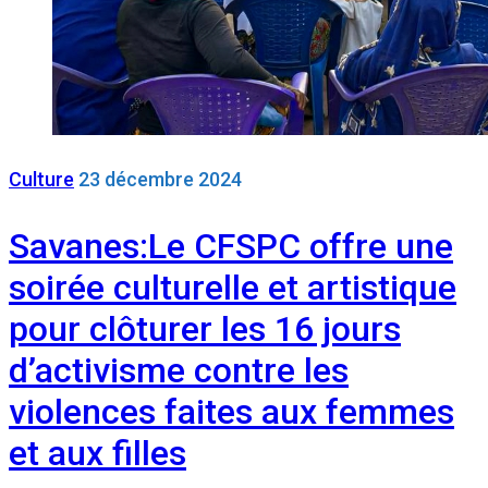
Culture
23 décembre 2024
Savanes:Le CFSPC offre une
soirée culturelle et artistique
pour clôturer les 16 jours
d’activisme contre les
violences faites aux femmes
et aux filles