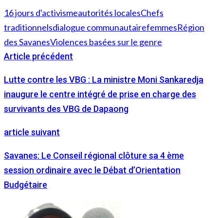
16 jours d'activisme
autorités locales
Chefs
traditionnels
dialogue communautaire
femmes
Région
des Savanes
Violences basées sur le genre
Article précédent
Lutte contre les VBG : La ministre Moni Sankaredja
inaugure le centre intégré de prise en charge des
survivants des VBG de Dapaong
article suivant
Savanes: Le Conseil régional clôture sa 4 ème
session ordinaire avec le Débat d’Orientation
Budgétaire