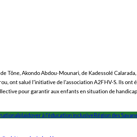
 de Tône, Akondo Abdou-Mounari, de Kadessolé Calarada, Di
, ont salué l’initiative de l’association A2FHV-S. Ils ont
collective pour garantir aux enfants en situation de handic
national
plaidoyer à l'éducation inclusive
Région des Savan