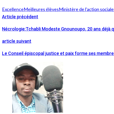
Excellence
Meilleures élèves
Ministère de l'action social
Article précédent
Nécrologie:Tchabli Modeste Gnounoupo, 20 ans déjà qu
article suivant
Le Conseil épiscopal justice et paix forme ses membres