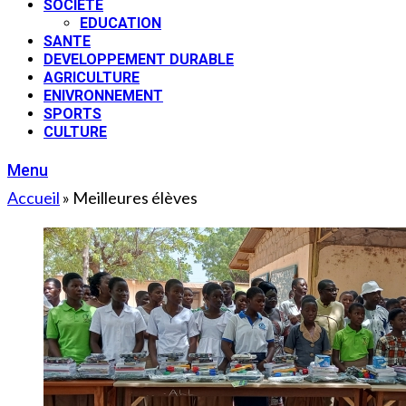
SOCIETE
EDUCATION
SANTE
DEVELOPPEMENT DURABLE
AGRICULTURE
ENIVRONNEMENT
SPORTS
CULTURE
Menu
Accueil
»
Meilleures élèves