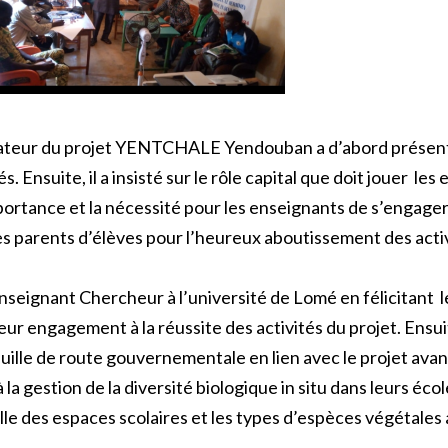
iateur du projet YENTCHALE Yendouban a d’abord présenté a
. Ensuite, il a insisté sur le rôle capital que doit jouer le
’importance et la nécessité pour les enseignants de s’engager
 parents d’élèves pour l’heureux aboutissement des activ
ignant Chercheur à l’université de Lomé en félicitant le 
ur engagement à la réussite des activités du projet. Ensuit
euille de route gouvernementale en lien avec le projet avan
à la gestion de la diversité biologique in situ dans leurs éco
lle des espaces scolaires et les types d’espèces végétales