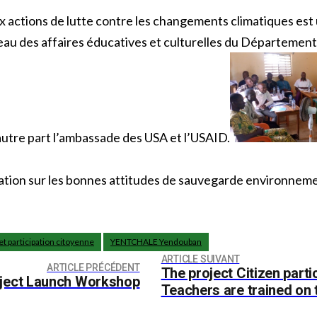
aux actions de lutte contre les changements climatiques 
reau des affaires éducatives et culturelles du Départemen
autre part l’ambassade des USA et l’USAID.
lisation sur les bonnes attitudes de sauvegarde environneme
et participation citoyenne
YENTCHALE Yendouban
ARTICLE SUIVANT
ARTICLE PRÉCÉDENT
The project Citizen parti
roject Launch Workshop
Teachers are trained on t