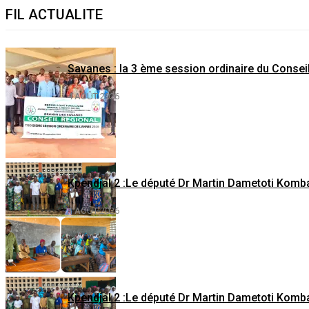
FIL ACTUALITE
Savanes : la 3 ème session ordinaire du Consei
4 AOÛT 2026
Kpendjal 2 :Le député Dr Martin Dametoti Komba
1 AOÛT 2026
Kpendjal 2 :Le député Dr Martin Dametoti Komba