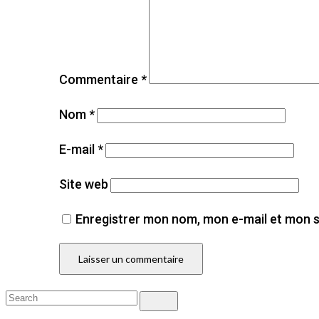
Commentaire
*
Nom
*
E-mail
*
Site web
Enregistrer mon nom, mon e-mail et mon s
Search
Search
for: