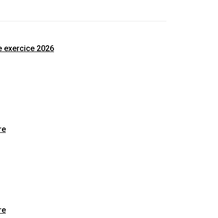
e exercice 2026
re
re