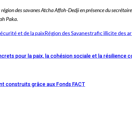
la région des savanes Atcha Affoh-Dedji en présence du secréta
zah Paka
.
écurité et de la paix
Région des Savanes
trafic illicite des 
crets pour la paix, la cohésion sociale et la résilienc
ont construits grâce aux Fonds FACT