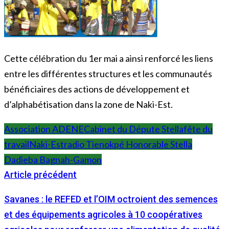
Cette célébration du 1er mai a ainsi renforcé les liens
entre les différentes structures et les communautés
bénéficiaires des actions de développement et
d’alphabétisation dans la zone de Naki-Est.
Association ADENE
Cabinet du Députe Stella
fête du
travail
Naki-Est
radio Tienokpé Honorable Stella
Dadieba Bagnah-Gamon
Article précédent
Savanes : le REFED et l’OIM octroient des semences
et des équipements agricoles à 10 coopératives