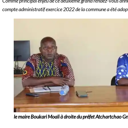
Comme principal enjeu de ce deuxième grand rendez-vous annuel
compte administratif exercice 2022 de la commune a été adopté
le maire Boukari Moali à droite du préfet Atchartchao G