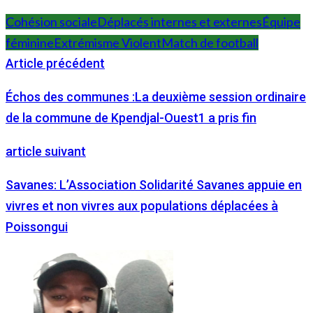
Cohésion sociale
Déplacés internes et externes
Équipe
féminine
Extrémisme Violent
Match de football
Article précédent
Échos des communes :La deuxième session ordinaire
de la commune de Kpendjal-Ouest1 a pris fin
article suivant
Savanes: L’Association Solidarité Savanes appuie en
vivres et non vivres aux populations déplacées à
Poissongui