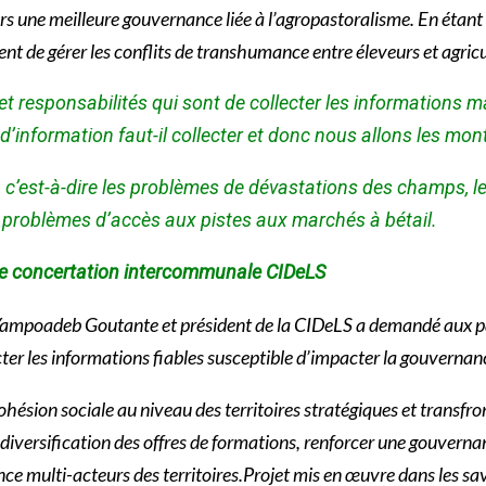
vers une meilleure gouvernance liée à l’agropastoralisme. En étan
ent de gérer les conflits de transhumance entre éleveurs et agric
s et responsabilités qui sont de collecter les informations m
d’information faut-il collecter et donc nous allons les mon
, c’est-à-dire les problèmes de dévastations des champs, l
es problèmes d’accès aux pistes aux marchés à bétail.
e concertation intercommunale CIDeLS
e Yampoadeb Goutante et président de la CIDeLS a demandé aux pa
ecter les informations fiables susceptible d’impacter la gouverna
ésion sociale au niveau des territoires stratégiques et transfronta
iversification des offres de formations, renforcer une gouvernanc
ernance multi-acteurs des territoires.Projet mis en œuvre dans l