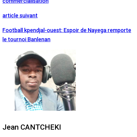
commercialisation
article suivant
Football kpendjal-ouest: Espoir de Nayega remporte
le tournoi Banlenan
Jean CANTCHEKI