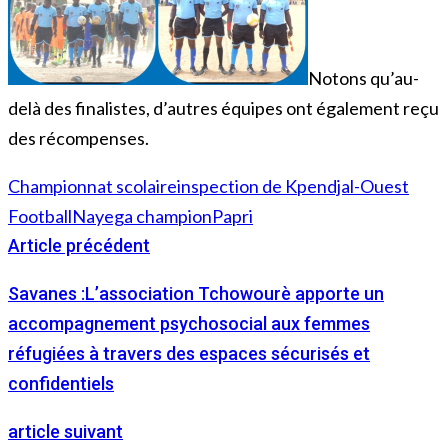
Notons qu’au-
delà des finalistes, d’autres équipes ont également reçu
des récompenses.
Championnat scolaire
inspection de Kpendjal-Ouest
Football
Nayega champion
Papri
Article précédent
Savanes :L’association Tchowourè apporte un
accompagnement psychosocial aux femmes
réfugiées à travers des espaces sécurisés et
confidentiels
article suivant