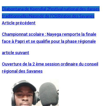
Djabontana de Kpendjal 2
festival national des danses
traditionnelles
Ngondé de l'Oti
Région des Savanes
Article précédent
Championnat scolaire : Nayega remporte la finale
face à Papri et se qualifie pour la phase régionale
article suivant
Ouverture de la 2 ème session ordinaire du conseil
régional des Savanes