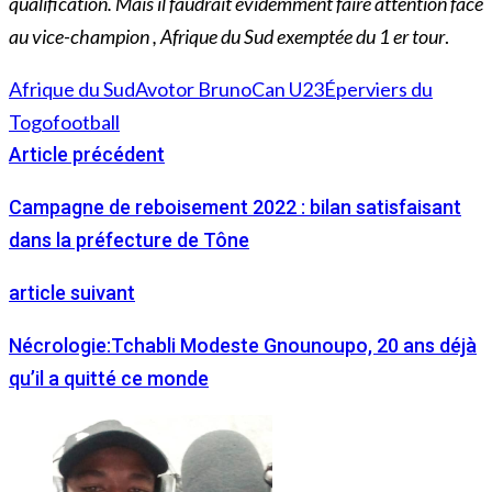
qualification. Mais il faudrait évidemment faire attention face
au vice-champion , Afrique du Sud exemptée du 1 er tour
.
Afrique du Sud
Avotor Bruno
Can U23
Éperviers du
Togo
football
Article précédent
Campagne de reboisement 2022 : bilan satisfaisant
dans la préfecture de Tône
article suivant
Nécrologie:Tchabli Modeste Gnounoupo, 20 ans déjà
qu’il a quitté ce monde