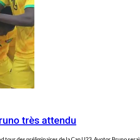
runo très attendu
nd tour des préliminaires de la Can U23, Avotor Bruno serai