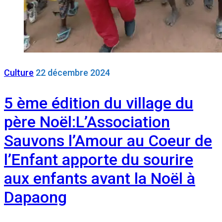
Culture
22 décembre 2024
5 ème édition du village du
père Noël:L’Association
Sauvons l’Amour au Coeur de
l’Enfant apporte du sourire
aux enfants avant la Noël à
Dapaong