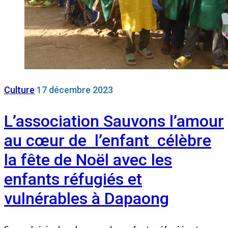
Culture
17 décembre 2023
L’association Sauvons l’amour
au cœur de l’enfant célèbre
la fête de Noël avec les
enfants réfugiés et
vulnérables à Dapaong