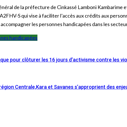
général de la préfecture de Cinkassé Lamboni Kambarime 
n A2FHV-S qui vise à faciliter l’accès aux crédits aux perso
 à accompagner les personnes handicapées dans les secteurs
nes handicapées
que pour clôturer les 16 jours d’activisme contre les vi
a région Centrale,Kara et Savanes s’approprient des enje