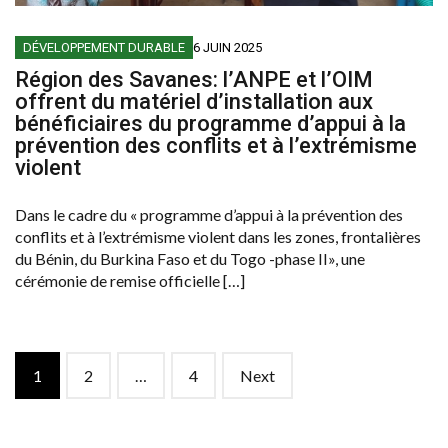
DÉVELOPPEMENT DURABLE
6 JUIN 2025
Région des Savanes: l’ANPE et l’OIM
offrent du matériel d’installation aux
bénéficiaires du programme d’appui à la
prévention des conflits et à l’extrémisme
violent
Dans le cadre du « programme d’appui à la prévention des
conflits et à l’extrémisme violent dans les zones, frontalières
du Bénin, du Burkina Faso et du Togo -phase II», une
cérémonie de remise officielle […]
Posts
1
2
…
4
Next
navigation