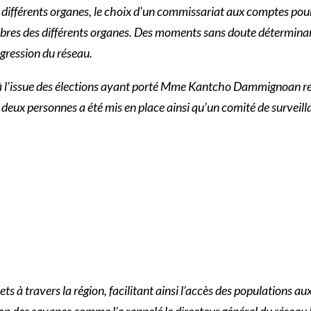
s différents organes, le choix d’un commissariat aux comptes pour
bres des différents organes. Des moments sans doute déterminant
ogression du réseau.
e à l’issue des élections ayant porté Mme Kantcho Dammignoan 
e deux personnes a été mis en place ainsi qu’un comité de surve
 à travers la région, facilitant ainsi l’accès des populations au
gion des savanes comme l’a rappelé le directeur général du résea