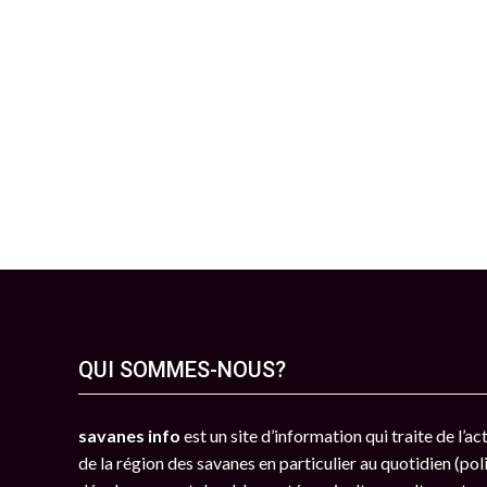
QUI SOMMES-NOUS?
savanes info
est un site d’information qui traite de l’a
de la région des savanes en particulier au quotidien (poli