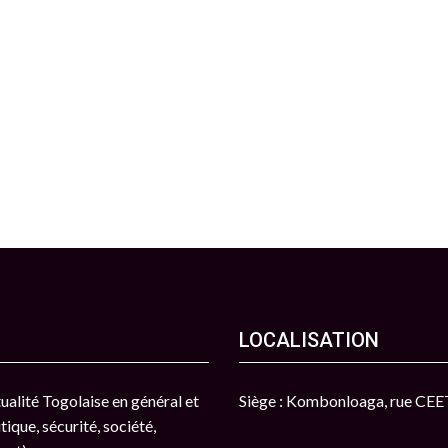
LOCALISATION
ctualité Togolaise en général et
Siège : Kombonloaga, rue CE
tique, sécurité, société,