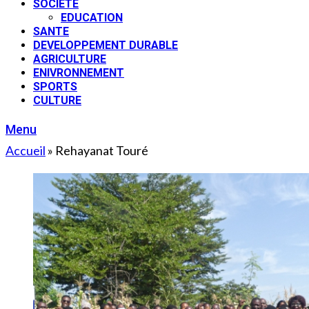
SOCIETE
EDUCATION
SANTE
DEVELOPPEMENT DURABLE
AGRICULTURE
ENIVRONNEMENT
SPORTS
CULTURE
Menu
Accueil
»
Rehayanat Touré