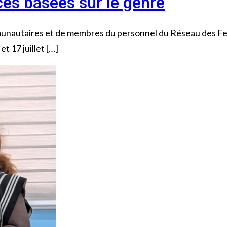
ces basées sur le genre
mmunautaires et de membres du personnel du Réseau des F
t 17 juillet […]