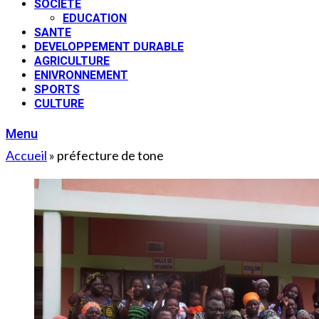
SOCIETE
EDUCATION
SANTE
DEVELOPPEMENT DURABLE
AGRICULTURE
ENIVRONNEMENT
SPORTS
CULTURE
Menu
Accueil
»
préfecture de tone