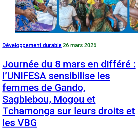
Développement durable
26 mars 2026
Journée du 8 mars en différé :
l’UNIFESA sensibilise les
femmes de Gando,
Sagbiebou, Mogou et
Tchamonga sur leurs droits et
les VBG