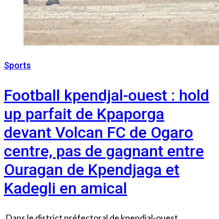
Sports
12 août 2024
Football kpendjal-ouest : hold
up parfait de Kpaporga
devant Volcan FC de Ogaro
centre, pas de gagnant entre
Ouragan de Kpendjaga et
Kadegli en amical
Dans le district préfectoral de kpendjal-ouest,