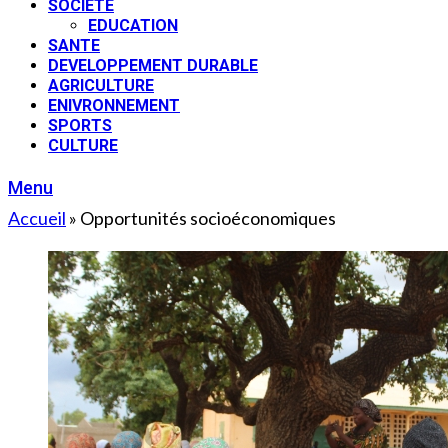
SOCIETE
EDUCATION
SANTE
DEVELOPPEMENT DURABLE
AGRICULTURE
ENIVRONNEMENT
SPORTS
CULTURE
Menu
Accueil
»
Opportunités socioéconomiques