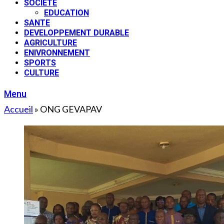
SOCIETE
EDUCATION
SANTE
DEVELOPPEMENT DURABLE
AGRICULTURE
ENIVRONNEMENT
SPORTS
CULTURE
Menu
Accueil
»
ONG GEVAPAV