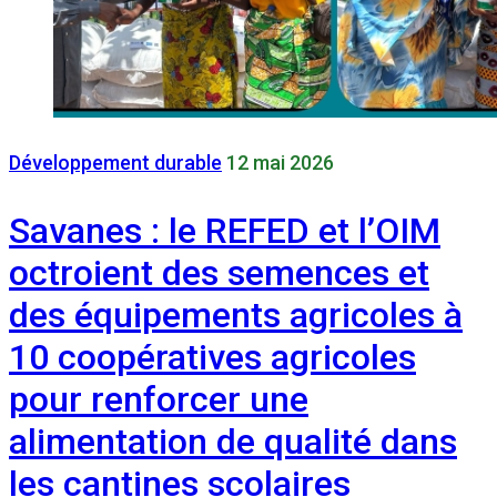
Développement durable
12 mai 2026
Savanes : le REFED et l’OIM
octroient des semences et
des équipements agricoles à
10 coopératives agricoles
pour renforcer une
alimentation de qualité dans
les cantines scolaires