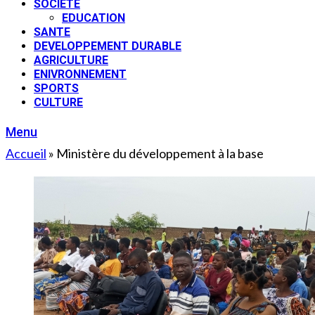
SOCIETE
EDUCATION
SANTE
DEVELOPPEMENT DURABLE
AGRICULTURE
ENIVRONNEMENT
SPORTS
CULTURE
Menu
Accueil
»
Ministère du développement à la base