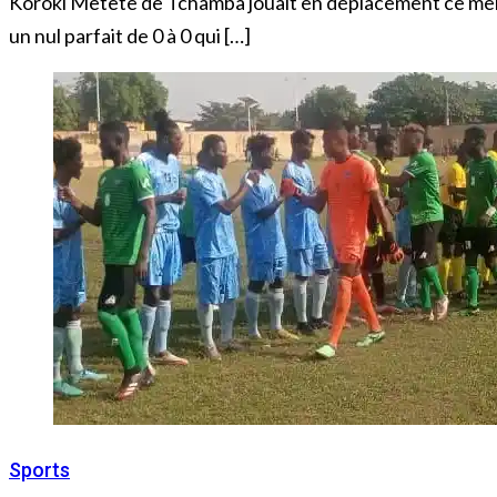
Koroki Metete de Tchamba jouait en déplacement ce mercr
un nul parfait de 0 à 0 qui […]
Sports
14 décembre 2022