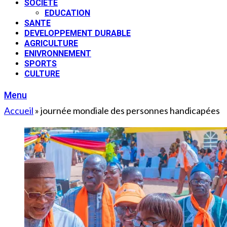
SOCIETE
EDUCATION
SANTE
DEVELOPPEMENT DURABLE
AGRICULTURE
ENIVRONNEMENT
SPORTS
CULTURE
Menu
Accueil
»
journée mondiale des personnes handicapées