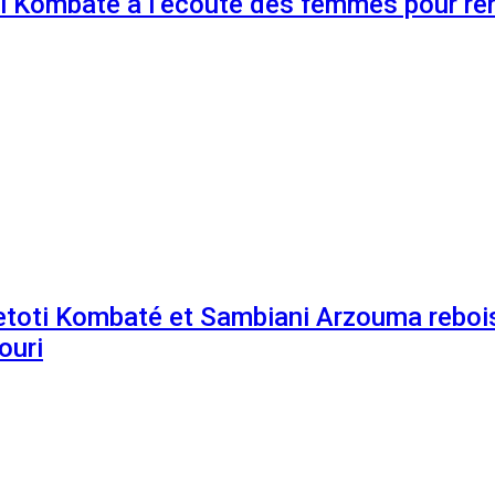
 Kombaté à l’écoute des femmes pour renf
etoti Kombaté et Sambiani Arzouma rebois
ouri