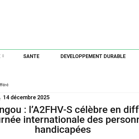
E
SANTE
DEVELOPPEMENT DURABLE
fféré
14 décembre 2025
é
gou : l’A2FHV-S célèbre en dif
urnée internationale des person
handicapées