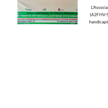
L’Associ
(A2FHV-S)
handicapé