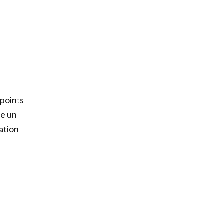
 points
ue un
ation