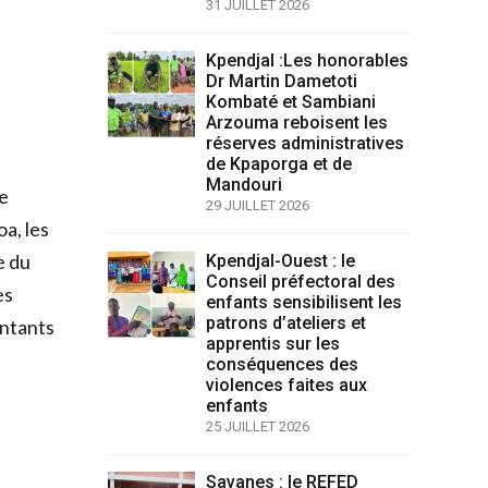
31 JUILLET 2026
Kpendjal :Les honorables
Dr Martin Dametoti
Kombaté et Sambiani
Arzouma reboisent les
réserves administratives
de Kpaporga et de
Mandouri
me
29 JUILLET 2026
a, les
e du
Kpendjal-Ouest : le
Conseil préfectoral des
es
enfants sensibilisent les
patrons d’ateliers et
entants
apprentis sur les
conséquences des
violences faites aux
enfants
25 JUILLET 2026
Savanes : le REFED