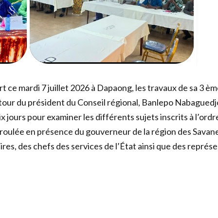
t ce mardi 7 juillet 2026 à Dapaong, les travaux de sa 3 è
utour du président du Conseil régional, Banlepo Nabaguedjo
 jours pour examiner les différents sujets inscrits à l’ordr
éroulée en présence du gouverneur de la région des Savan
res, des chefs des services de l’État ainsi que des représ