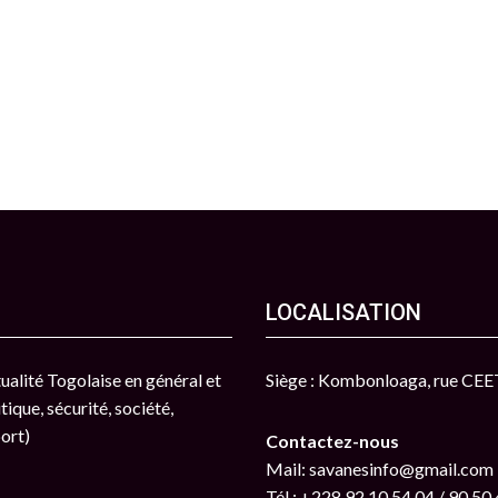
LOCALISATION
ctualité Togolaise en général et
Siège : Kombonloaga, rue CE
tique, sécurité, société,
port)
Contactez-nous
Mail: savanesinfo@gmail.com
Tél : +228 92 10 54 04 / 90 50