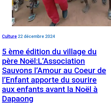
Culture
22 décembre 2024
5 ème édition du village du
père Noël:L’Association
Sauvons l’Amour au Coeur de
l’Enfant apporte du sourire
aux enfants avant la Noël à
Dapaong