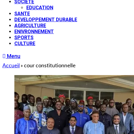
SOCIETE
EDUCATION
SANTE
DEVELOPPEMENT DURABLE
AGRICULTURE
ENIVRONNEMENT
SPORTS
CULTURE
Menu
Accueil
»
cour constitutionnelle