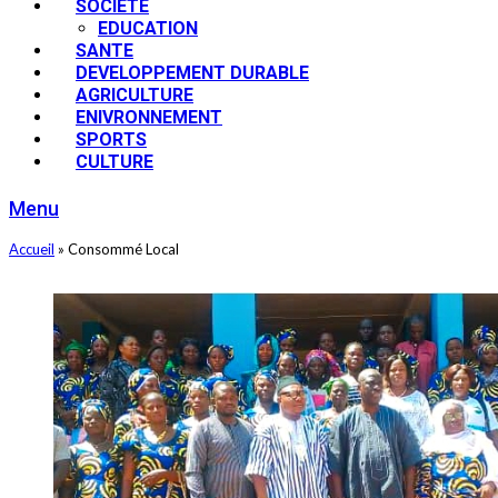
SOCIETE
EDUCATION
SANTE
DEVELOPPEMENT DURABLE
AGRICULTURE
ENIVRONNEMENT
SPORTS
CULTURE
Menu
Accueil
»
Consommé Local