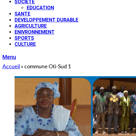
SOCIETE
EDUCATION
SANTE
DEVELOPPEMENT DURABLE
AGRICULTURE
ENIVRONNEMENT
SPORTS
CULTURE
Menu
Accueil
»
commune Oti-Sud 1