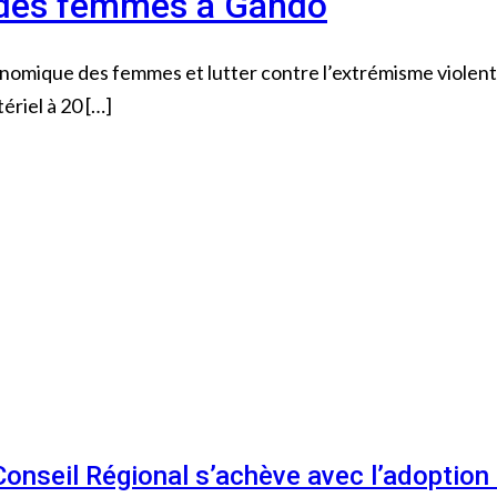
n des femmes à Gando
onomique des femmes et lutter contre l’extrémisme viole
ériel à 20 […]
 Conseil Régional s’achève avec l’adoptio