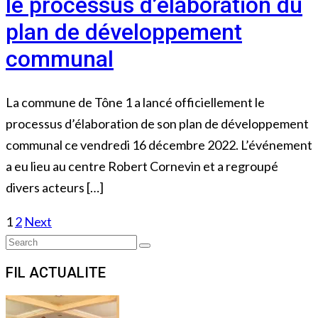
le processus d’élaboration du
plan de développement
communal
La commune de Tône 1 a lancé officiellement le
processus d’élaboration de son plan de développement
communal ce vendredi 16 décembre 2022. L’événement
a eu lieu au centre Robert Cornevin et a regroupé
divers acteurs […]
Posts
1
2
Next
Search
navigation
Search
for:
FIL ACTUALITE