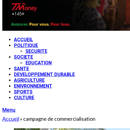
ACCUEIL
POLITIQUE
SECURITE
SOCIETE
EDUCATION
SANTE
DEVELOPPEMENT DURABLE
AGRICULTURE
ENIVRONNEMENT
SPORTS
CULTURE
Menu
Accueil
»
campagne de commercialisation