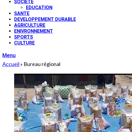
SOCIETE
EDUCATION
SANTE
DEVELOPPEMENT DURABLE
AGRICULTURE
ENIVRONNEMENT
SPORTS
CULTURE
Menu
Accueil
»
Bureau régional