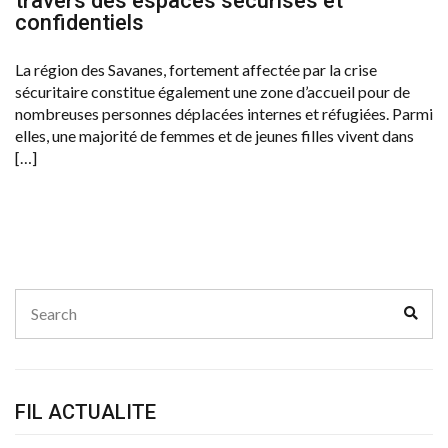
travers des espaces sécurisés et
confidentiels
La région des Savanes, fortement affectée par la crise
sécuritaire constitue également une zone d’accueil pour de
nombreuses personnes déplacées internes et réfugiées. Parmi
elles, une majorité de femmes et de jeunes filles vivent dans
[…]
Search
Sear
for:
FIL ACTUALITE