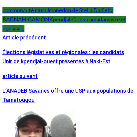
communauté musulmane
don de Stella Dadieba
BAGNAH-GAMON
Kpendjal-Ouest
ramadan
vivre et
non vivre
Article précédent
Élections législatives et régionales : les candidats
Unir de kpendjal-ouest présentés à Naki-Est
article suivant
L’ANADEB Savanes offre une USP aux populations de
Tamatougou